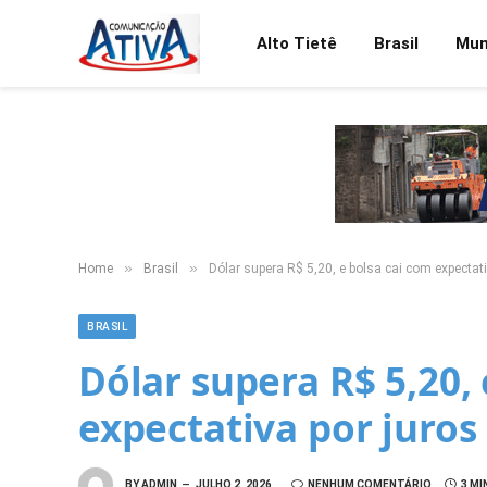
Alto Tietê
Brasil
Mu
»
»
Home
Brasil
Dólar supera R$ 5,20, e bolsa cai com expectat
BRASIL
Dólar supera R$ 5,20,
expectativa por juros
BY
ADMIN
JULHO 2, 2026
NENHUM COMENTÁRIO
3 MI