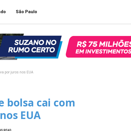
ndo
São Paulo
iva por juros nos EUA
 e bolsa cai com
 nos EUA
NS READ