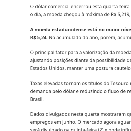
O dólar comercial encerrou esta quarta-feira 
o dia, a moeda chegou à máxima de R$ 5,219, 
A moeda estadunidense está no maior níve
R$ 5,24
. No acumulado do ano, porém, acumu
O principal fator para a valorização da moed
ajustando posições diante da possibilidade d
Estados Unidos, manter uma postura cautelosa
Taxas elevadas tornam os títulos do Tesouro
demanda pelo dólar e reduzindo o fluxo de 
Brasil.
Dados divulgados nesta quarta mostraram que
empregos em junho. O mercado agora aguarda
será divulgado na quinta-feira (2) e pode inf