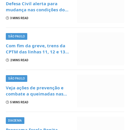
Defesa Civil alerta para
mudança nas condições do
tempo
3 MINS READ
SÃO PAULO
Com fim da greve, trens da
CPTM das linhas 11, 12 e 13
voltam a circular
2 MINS READ
SÃO PAULO
Veja ações de prevenção e
combate a queimadas nas
rodovias de SP
5 MINS READ
DIADEMA
Programa Escola Bonita