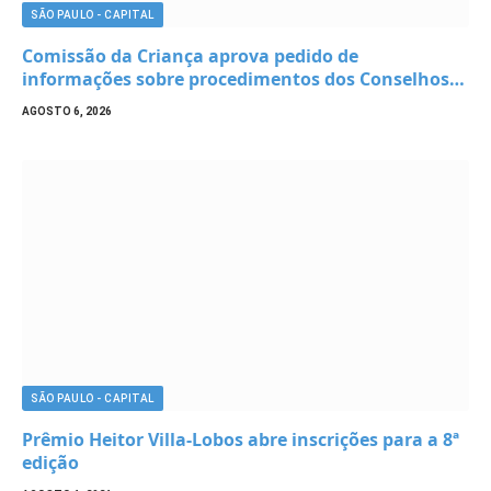
SÃO PAULO - CAPITAL
Comissão da Criança aprova pedido de
informações sobre procedimentos dos Conselhos
Tutelares em denúncias feitas por educadores
AGOSTO 6, 2026
SÃO PAULO - CAPITAL
Prêmio Heitor Villa-Lobos abre inscrições para a 8ª
edição