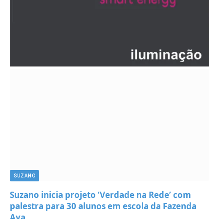
SUZANO
Suzano inicia projeto ‘Verdade na Rede’ com
palestra para 30 alunos em escola da Fazenda
Aya