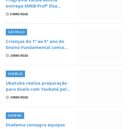
entrega EMEB Profª Elza
Freire completamente
3 MINS READ
reformada em Diadema
SÃO PAULO
Crianças do 1º ao 5º ano do
Ensino Fundamental contam
com plataformas digitais
2 MINS READ
para apoiar estudos na escola
e em casa
GUARUJÁ
Ubatuba realiza preparação
para duelo com Taubaté pelo
Paulista Fut7
2 MINS READ
DIADEMA
Diadema consagra equipes