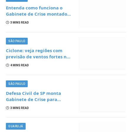
Entenda como funciona o
Gabinete de Crise montado
para acompanhar chegada
3 MINS READ
de ventania em SP
SÃO PAULO
Ciclone: veja regiões com
previsão de ventos fortes no
estado de SP e saiba como se
4 MINS READ
proteger
SÃO PAULO
Defesa Civil de SP monta
Gabinete de Crise para
monitorar ventania de até
3 MINS READ
100 km/h a partir desta
quinta-feira (6)
GUARUJÁ