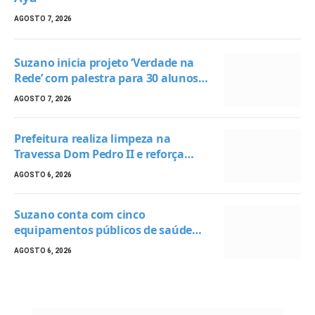
AGOSTO 7, 2026
Suzano inicia projeto ‘Verdade na
Rede’ com palestra para 30 alunos
em escola da Fazenda Aya
AGOSTO 7, 2026
Prefeitura realiza limpeza na
Travessa Dom Pedro II e reforça
ações de conservação urbana
AGOSTO 6, 2026
Suzano conta com cinco
equipamentos públicos de saúde
para atendimentos em
AGOSTO 6, 2026
especialidades