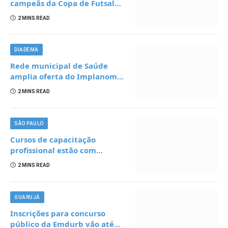
campeãs da Copa de Futsal
masculina e feminina
2 MINS READ
DIADEMA
Rede municipal de Saúde
amplia oferta do Implanom
em Diadema
2 MINS READ
SÃO PAULO
Cursos de capacitação
profissional estão com
inscrições abertas para
2 MINS READ
moradores da Grande São
Paulo
GUARUJÁ
Inscrições para concurso
público da Emdurb vão até