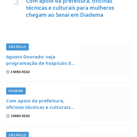
Com apoio da prefeitura, oficinas
técnicas e culturais para mulheres
chegam ao Senai em Diadema
SÃO PAULO
Agosto Dourado: veja
programação de hospitais da
Grande SP para incentivar o
3 MINS READ
aleitamento materno
DIADEMA
Com apoio da prefeitura,
oficinas técnicas e culturais
para mulheres chegam ao
2 MINS READ
Senai em Diadema
SÃO PAULO