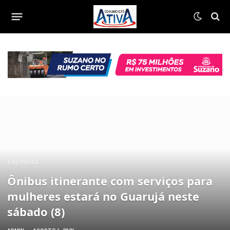
SÃO PAULO
Ônibus itinerante com serviços para
mulheres estará no Guarujá neste
sábado (8)