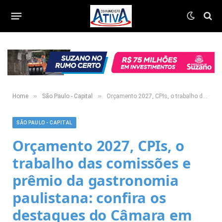
»
»
Home
São Paulo - Capital
Orçamento 2027, CPIs, o trabalho das comissões e prêmio da gastronomia paulistana: confira os destaques do Câmara em Ação
SÃO PAULO - CAPITAL
Orçamento 2027, CPIs, o
trabalho das comissões e
prêmio da gastronomia
paulistana: confira os
destaques do Câmara em