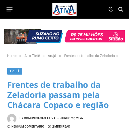
»
»
»
Home
Alto Tietê
Arujá
Frentes de trabalho da Zeladoria passam pela Chácara Copaco e região
ARUJÁ
Frentes de trabalho da
Zeladoria passam pela
Chácara Copaco e região
BY
COMUNICACAO ATIVA
JUNHO 27, 2026
NENHUM COMENTÁRIO
2 MINS READ