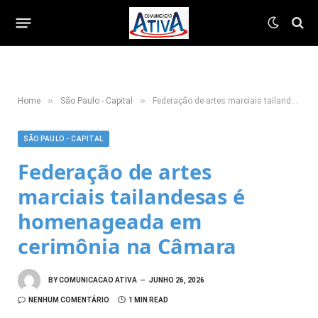
»
»
Home
São Paulo - Capital
Federação de artes marciais tailandesas é homenageada em cerimônia na Câmara
SÃO PAULO - CAPITAL
Federação de artes
marciais tailandesas é
homenageada em
cerimônia na Câmara
BY
COMUNICACAO ATIVA
JUNHO 26, 2026
NENHUM COMENTÁRIO
1 MIN READ