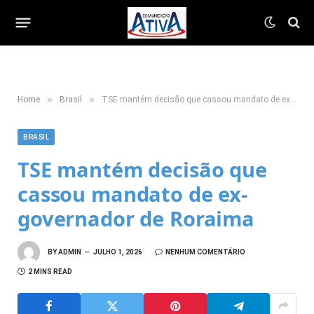
»
»
Home
Brasil
TSE mantém decisão que cassou mandato de ex-governador de Roraima
BRASIL
TSE mantém decisão que
cassou mandato de ex-
governador de Roraima
BY
ADMIN
JULHO 1, 2026
NENHUM COMENTÁRIO
2 MINS READ