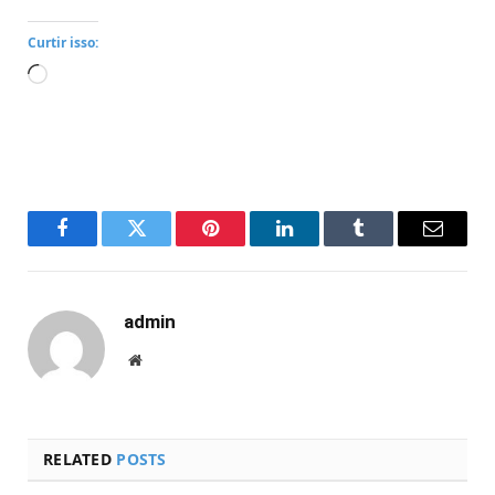
Curtir isso:
Carregando...
Facebook
Twitter
Pinterest
LinkedIn
Tumblr
Email
admin
Website
RELATED
POSTS