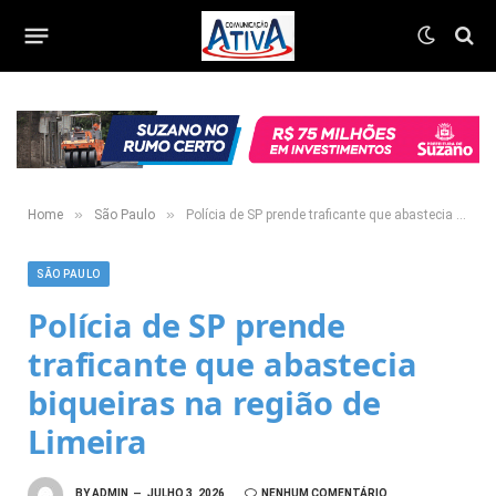
»
»
Home
São Paulo
Polícia de SP prende traficante que abastecia biqueiras na região de Limeira
SÃO PAULO
Polícia de SP prende
traficante que abastecia
biqueiras na região de
Limeira
BY
ADMIN
JULHO 3, 2026
NENHUM COMENTÁRIO