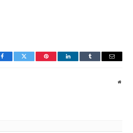
Facebook
Twitter
Pinterest
LinkedIn
Tumblr
Email
Websit