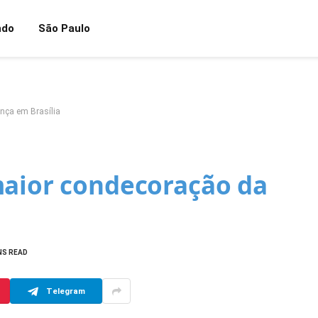
ndo
São Paulo
nça em Brasília
maior condecoração da
NS READ
Telegram