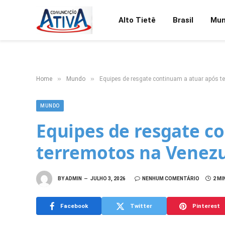
Alto Tietê
Brasil
Mu
»
»
Home
Mundo
Equipes de resgate continuam a atuar após t
MUNDO
Equipes de resgate c
terremotos na Venez
BY
ADMIN
JULHO 3, 2026
NENHUM COMENTÁRIO
2 MI
Facebook
Twitter
Pinterest