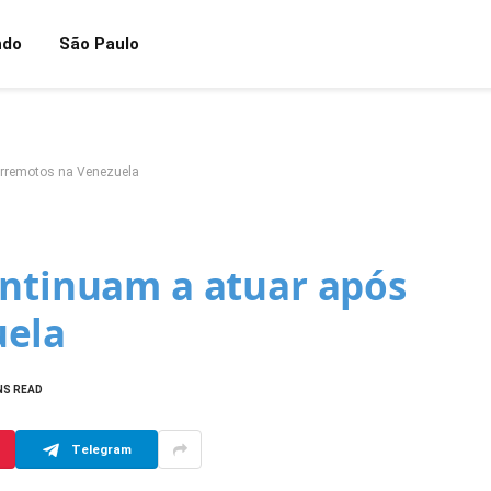
ndo
São Paulo
erremotos na Venezuela
ontinuam a atuar após
uela
NS READ
Telegram