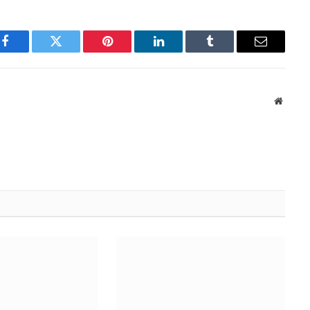
Facebook
Twitter
Pinterest
LinkedIn
Tumblr
Email
Websit