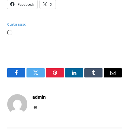
Facebook
X
Curtir isso:
Carregando...
Facebook
Twitter
Pinterest
LinkedIn
Tumblr
Email
admin
Website