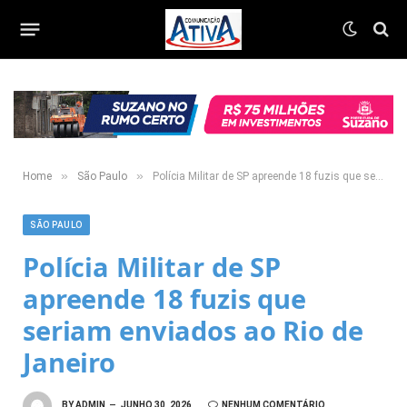
»
»
Home
São Paulo
Polícia Militar de SP apreende 18 fuzis que seriam enviados ao Rio de Janeiro
SÃO PAULO
Polícia Militar de SP
apreende 18 fuzis que
seriam enviados ao Rio de
Janeiro
BY
ADMIN
JUNHO 30, 2026
NENHUM COMENTÁRIO