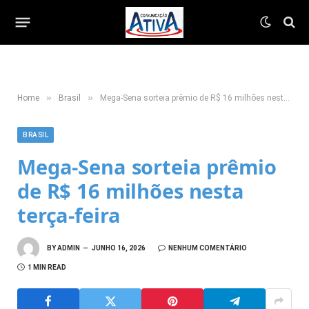
»
»
Home
Brasil
Mega-Sena sorteia prêmio de R$ 16 milhões nesta terça-feira
BRASIL
Mega-Sena sorteia prêmio
de R$ 16 milhões nesta
terça-feira
BY
ADMIN
JUNHO 16, 2026
NENHUM COMENTÁRIO
1 MIN READ