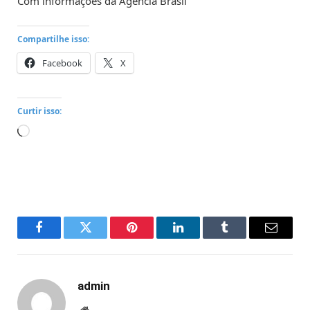
Com informações da Agência Brasil
Compartilhe isso:
Facebook
X
Curtir isso:
Carregando...
Facebook
Twitter
Pinterest
LinkedIn
Tumblr
Email
admin
Website