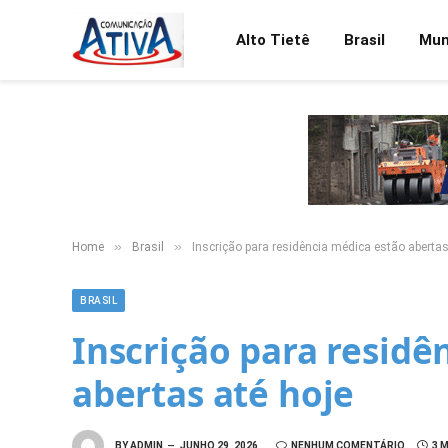
Alto Tietê
Brasil
Mu
»
»
Home
Brasil
Inscrição para residência médica estão abertas
BRASIL
Inscrição para residê
abertas até hoje
BY
ADMIN
JUNHO 29, 2026
NENHUM COMENTÁRIO
3 