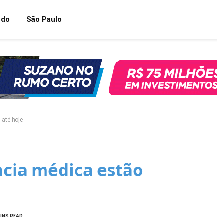
ndo
São Paulo
 até hoje
ncia médica estão
MINS READ