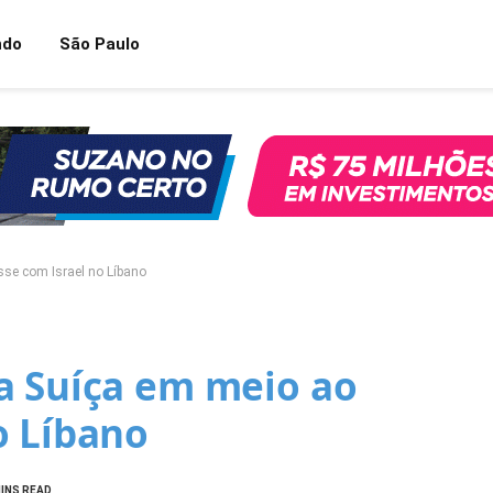
ndo
São Paulo
se com Israel no Líbano
a Suíça em meio ao
o Líbano
MINS READ