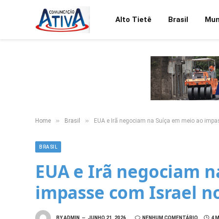
Alto Tietê
Brasil
Mu
»
»
Home
Brasil
EUA e Irã negociam na Suíça em meio ao impas
BRASIL
EUA e Irã negociam n
impasse com Israel n
BY
ADMIN
JUNHO 21, 2026
NENHUM COMENTÁRIO
4 