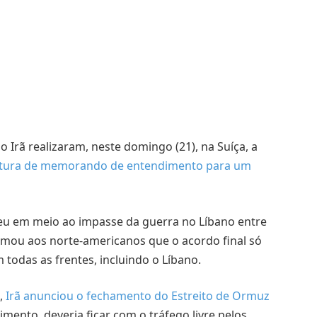
 Irã realizaram, neste domingo (21), na Suíça, a
natura de memorando de entendimento para um
.
eu em meio ao impasse da guerra no Líbano entre
firmou aos norte-americanos que o acordo final só
todas as frentes, incluindo o Líbano.
,
Irã anunciou o fechamento do Estreito de Ormuz
ento, deveria ficar com o tráfego livre pelos