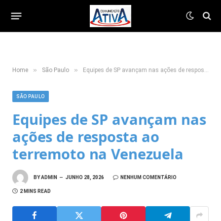
»
»
Home
São Paulo
Equipes de SP avançam nas ações de resposta ao terremoto na Venezuela
SÃO PAULO
Equipes de SP avançam nas
ações de resposta ao
terremoto na Venezuela
BY
ADMIN
JUNHO 28, 2026
NENHUM COMENTÁRIO
2 MINS READ