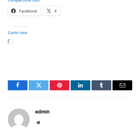
Compartilhe isso:
Facebook
X
Curtir isso:
Carregando...
Facebook
Twitter
Pinterest
LinkedIn
Tumblr
Email
admin
Website