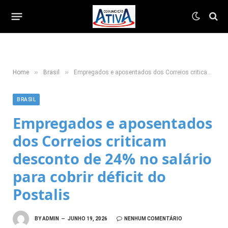
»
»
Home
Brasil
Empregados e aposentados dos Correios criticam desconto de 24% no salário para cobrir déficit do Postalis
BRASIL
Empregados e aposentados
dos Correios criticam
desconto de 24% no salário
para cobrir déficit do
Postalis
BY
ADMIN
JUNHO 19, 2026
NENHUM COMENTÁRIO