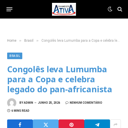
»
»
Home
Brasil
Congolês leva Lumumba para a Copa e celebra legado do pan-africanista
BRASIL
Congolês leva Lumumba
para a Copa e celebra
legado do pan-africanista
BY
ADMIN
JUNHO 25, 2026
NENHUM COMENTÁRIO
6 MINS READ