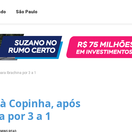
ndo
São Paulo
ara Ibrachina por 3 a 1
 à Copinha, após
a por 3 a 1
 MINS READ