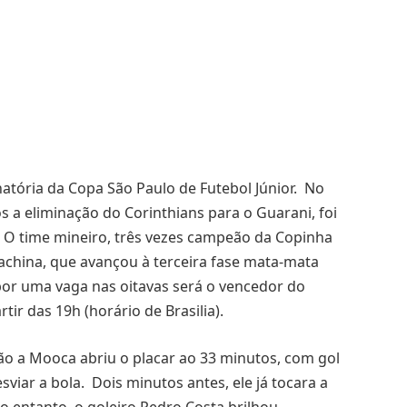
natória da Copa São Paulo de Futebol Júnior. No
ós a eliminação do Corinthians para o Guarani, foi
. O time mineiro, três vezes campeão da Copinha
rachina, que avançou à terceira fase mata-mata
 por uma vaga nas oitavas será o vencedor do
ir das 19h (horário de Brasilia).
ão a Mooca abriu o placar ao 33 minutos, com gol
sviar a bola. Dois minutos antes, ele já tocara a
o entanto, o goleiro Pedro Costa brilhou,