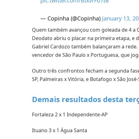
pic.twitter.com/BIxvrFb7IB
— Copinha (@Copinha)
January 13, 2
Quem também avançou com goleada de 4 a 0 
Deodato abriu o placar na primeira etapa, e d
Gabriel Cardozo também balançaram a rede. N
vencedor de São Paulo x Portuguesa, que joga
Outro três confrontos fecham a segunda fase 
SP, Palmeiras x Vitória, e Botafogo x São José-
Demais resultados desta terç
Fortaleza 2 x 1 Independente-AP
Ituano 3 x 1 Água Santa