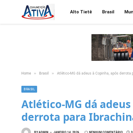
Alto Tietê
Brasil
Mu
»
»
Home
Brasil
Atlético-MG dá adeus à Copinha, após derrota p
BRASIL
Atlético-MG dá adeus
derrota para Ibrachin
BY
ADMIN
JANEIRO 14, 2026
NENHUM COMENTÁRIO
3