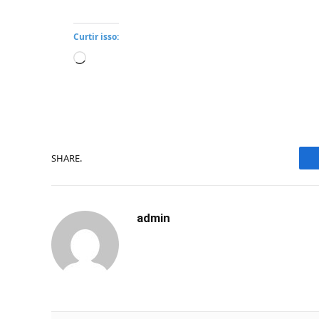
Curtir isso:
Carregando...
SHARE.
admin