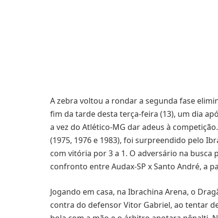
A zebra voltou a rondar a segunda fase elimi
fim da tarde desta terça-feira (13), um dia ap
a vez do Atlético-MG dar adeus à competição
(1975, 1976 e 1983), foi surpreendido pelo Ib
com vitória por 3 a 1. O adversário na busca
confronto entre Audax-SP x Santo André, a part
Jogando em casa, na Ibrachina Arena, o Drag
contra do defensor Vitor Gabriel, ao tentar de
bola com a mão e o árbitro anotara pênalti. N