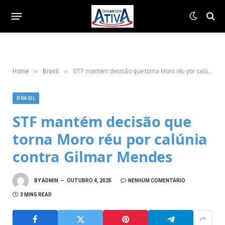
»
»
Home
Brasil
STF mantém decisão que torna Moro réu por calúnia contra Gilmar Mendes
BRASIL
STF mantém decisão que
torna Moro réu por calúnia
contra Gilmar Mendes
BY
ADMIN
OUTUBRO 4, 2025
NENHUM COMENTÁRIO
3 MINS READ