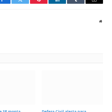
Facebook
Twitter
Pinterest
LinkedIn
Tumblr
Email
Websit
de SP monta
Defesa Civil alerta para