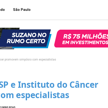
ndo
São Paulo
ncer promovem simpósio com especialistas
P e Instituto do Câncer
om especialistas
3 MINS READ