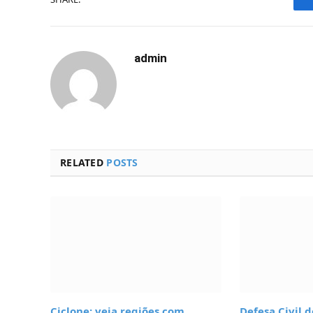
admin
RELATED
POSTS
Ciclone: veja regiões com
Defesa Civil 