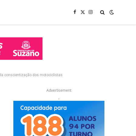
Facebook
X
Instagram
(Twitter)
pela conscientização dos motociclistas
Advertisement
.