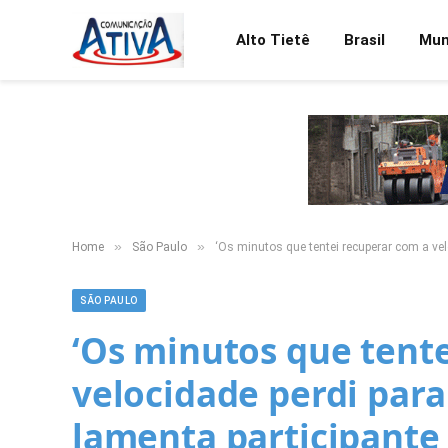
Alto Tietê
Brasil
Mu
»
»
Home
São Paulo
‘Os minutos que tentei recuperar com a vel
SÃO PAULO
‘Os minutos que tent
velocidade perdi para 
lamenta participant