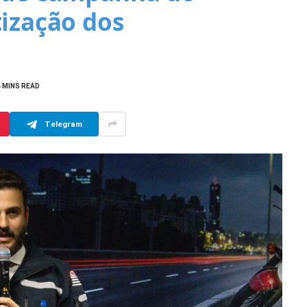
tização dos
4 MINS READ
Telegram