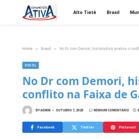
Alto Tietê
Brasil
Mu
»
»
Home
Brasil
No Dr com Demori, historiadora analisa o confl
BRASIL
No Dr com Demori, his
conflito na Faixa de 
BY
ADMIN
OUTUBRO 7, 2025
NENHUM COMENTÁRIO
Facebook
Twitter
Pinterest