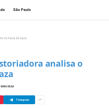
ndo
São Paulo
ito na Faixa de Gaza
toriadora analisa o
Gaza
3 MINS READ
Telegram