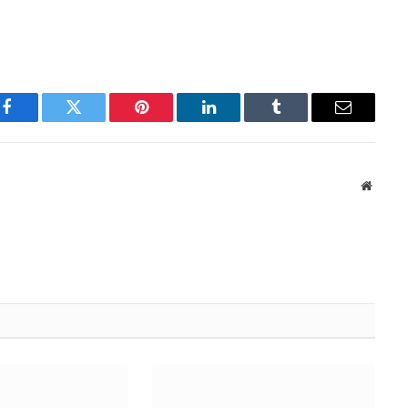
Facebook
Twitter
Pinterest
LinkedIn
Tumblr
Email
Websit