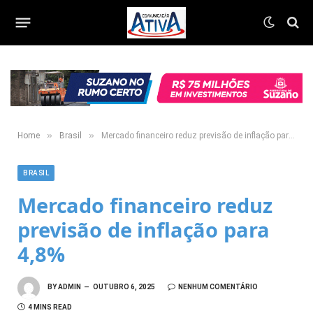
»
»
Home
Brasil
Mercado financeiro reduz previsão de inflação para 4,8%
BRASIL
Mercado financeiro reduz
previsão de inflação para
4,8%
BY
ADMIN
OUTUBRO 6, 2025
NENHUM COMENTÁRIO
4 MINS READ