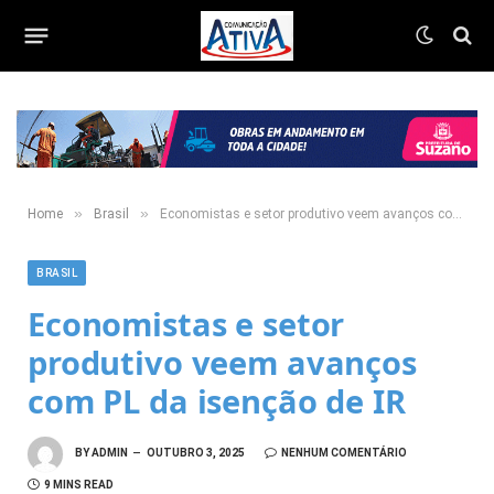
»
»
Home
Brasil
Economistas e setor produtivo veem avanços com PL da isenção de IR
BRASIL
Economistas e setor
produtivo veem avanços
com PL da isenção de IR
BY
ADMIN
OUTUBRO 3, 2025
NENHUM COMENTÁRIO
9 MINS READ