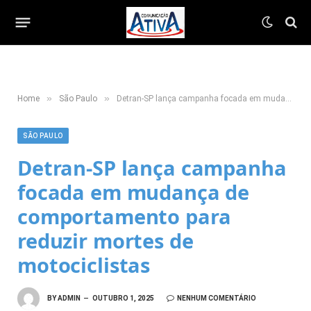
»
»
Home
São Paulo
Detran-SP lança campanha focada em mudança de comportamento para reduzir mortes de motociclistas
SÃO PAULO
Detran-SP lança campanha
focada em mudança de
comportamento para
reduzir mortes de
motociclistas
BY
ADMIN
OUTUBRO 1, 2025
NENHUM COMENTÁRIO