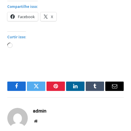
Compartilhe isso:
Facebook
X
Curtir isso:
Carregando...
Facebook
Twitter
Pinterest
LinkedIn
Tumblr
Email
admin
Website