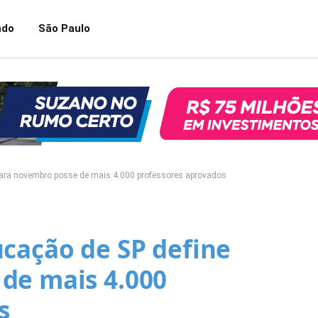
ndo
São Paulo
para novembro posse de mais 4.000 professores aprovados
ucação de SP define
de mais 4.000
s