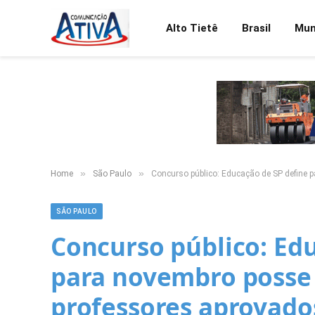
Alto Tietê
Brasil
Mu
»
»
Home
São Paulo
Concurso público: Educação de SP define 
SÃO PAULO
Concurso público: Ed
para novembro posse 
professores aprovado