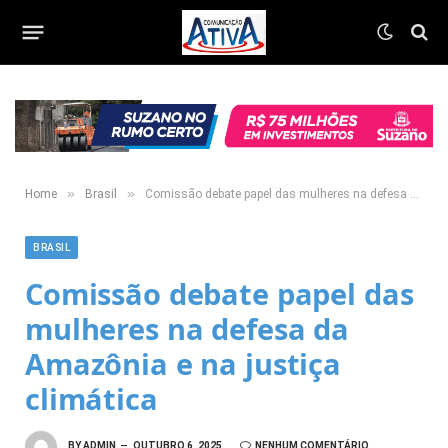
»
»
Home
Brasil
Comissão debate papel das mulheres na defesa da Amazônia e na justiça climática
BRASIL
Comissão debate papel das
mulheres na defesa da
Amazônia e na justiça
climática
BY
ADMIN
OUTUBRO 6, 2025
NENHUM COMENTÁRIO