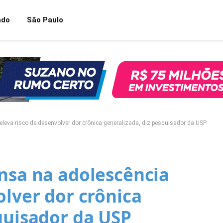
ndo
São Paulo
eleva risco de desenvolver dor crônica generalizada, diz pesquisador da USP
nsa na adolescência
olver dor crônica
quisador da USP