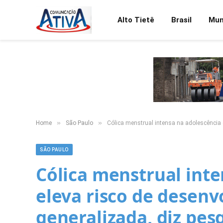
Alto Tietê
Brasil
Mu
»
»
Home
São Paulo
Cólica menstrual intensa na adolescência 
SÃO PAULO
Cólica menstrual inte
eleva risco de desenv
generalizada, diz pes