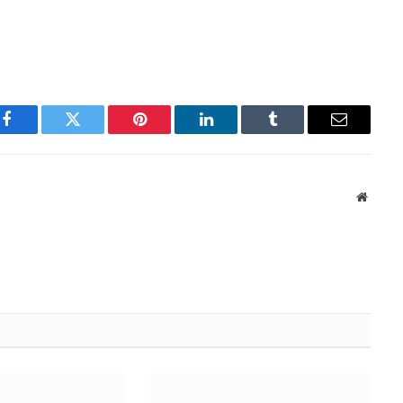
Facebook
Twitter
Pinterest
LinkedIn
Tumblr
Email
Websit