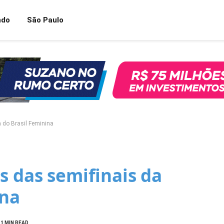
ndo
São Paulo
 do Brasil Feminina
s das semifinais da
ina
1 MIN READ