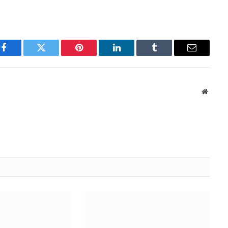
Facebook
Twitter
Pinterest
LinkedIn
Tumblr
Email
Websit