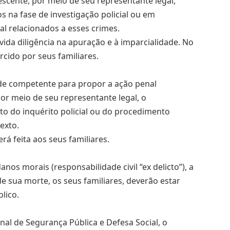
escente, por meio de seu representante legal,
na fase de investigação policial ou em
l relacionados a esses crimes.
devida diligência na apuração e à imparcialidade. No
rcido por seus familiares.
de competente para propor a ação penal
or meio de seu representante legal, o
o do inquérito policial ou do procedimento
texto.
á feita aos seus familiares.
nos morais (responsabilidade civil “ex delicto”), a
e sua morte, os seus familiares, deverão estar
lico.
ional de Segurança Pública e Defesa Social, o