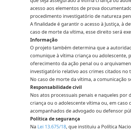
que seja assegurado à vítima criança ou adol
acesso aos elementos de prova documentados 
procedimento investigatório de natureza pena
A finalidade é garantir o acesso à Justiça, à 
caso de morte da vítima, esse direito será exe
Informação
O projeto também determina que a autorida
comunique à vítima criança ou adolescente, p
oferecimento da ação penal ou o arquivament
investigatório relativo aos crimes citados no 
No caso de morte da vítima, a comunicação ser
Responsabilidade civil
Nos atos processuais penais e naqueles por da
criança ou o adolescente vítima ou, em caso d
acompanhados de advogado ou defensor púb
Política de segurança
Na
Lei 13.675/18
, que instituiu a Política Nac