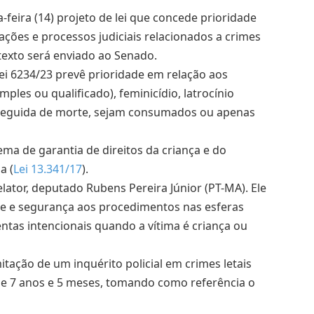
eira (14) projeto de lei que concede prioridade
gações e processos judiciais relacionados a crimes
 texto será enviado ao Senado.
Lei 6234/23 prevê prioridade em relação aos
ples ou qualificado), feminicídio, latrocínio
 seguida de morte, sejam consumados ou apenas
ema de garantia de direitos da criança e do
a (
Lei 13.341/17
).
lator, deputado Rubens Pereira Júnior (PT-MA). Ele
de e segurança aos procedimentos nas esferas
lentas intencionais quando a vítima é criança ou
ação de um inquérito policial em crimes letais
 de 7 anos e 5 meses, tomando como referência o