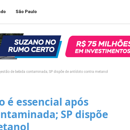
ndo
São Paulo
gestão de bebida contaminada; SP dispõe de antídoto contra metanol
 é essencial após
ontaminada; SP dispõe
etanol