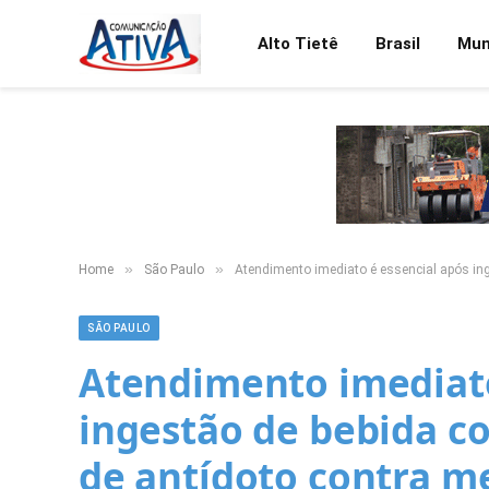
Alto Tietê
Brasil
Mu
»
»
Home
São Paulo
Atendimento imediato é essencial após in
SÃO PAULO
Atendimento imediato
ingestão de bebida c
de antídoto contra m