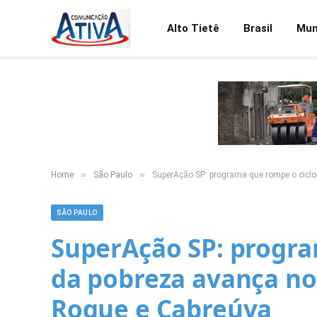
Alto Tietê
Brasil
Mu
»
»
Home
São Paulo
SuperAção SP: programa que rompe o cicl
SÃO PAULO
SuperAção SP: progra
da pobreza avança no
Roque e Cabreúva