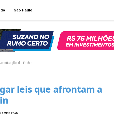
ndo
São Paulo
Constituição, diz Fachin
lgar leis que afrontam a
in
2 MINS READ