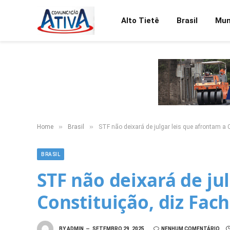
Alto Tietê
Brasil
Mu
»
»
Home
Brasil
STF não deixará de julgar leis que afrontam a 
BRASIL
STF não deixará de ju
Constituição, diz Fach
BY
ADMIN
SETEMBRO 29, 2025
NENHUM COMENTÁRIO