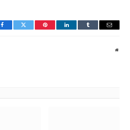
Facebook
Twitter
Pinterest
LinkedIn
Tumblr
Email
Websit