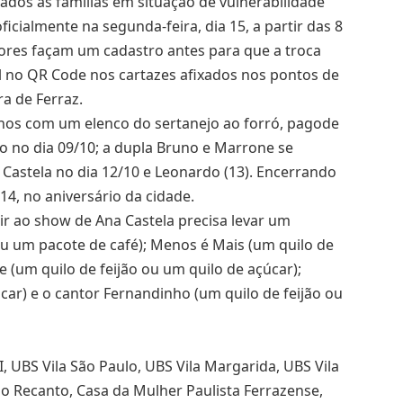
ados às famílias em situação de vulnerabilidade
icialmente na segunda-feira, dia 15, a partir das 8
res façam um cadastro antes para que a troca
el no QR Code nos cartazes afixados nos pontos de
a de Ferraz.
nos com um elenco do sertanejo ao forró, pagode
o no dia 09/10; a dupla Bruno e Marrone se
 Castela no dia 12/10 e Leonardo (13). Encerrando
4, no aniversário da cidade.
tir ao show de Ana Castela precisa levar um
ou um pacote de café); Menos é Mais (um quilo de
 (um quilo de feijão ou um quilo de açúcar);
car) e o cantor Fernandinho (um quilo de feijão ou
, UBS Vila São Paulo, UBS Vila Margarida, UBS Vila
o Recanto, Casa da Mulher Paulista Ferrazense,