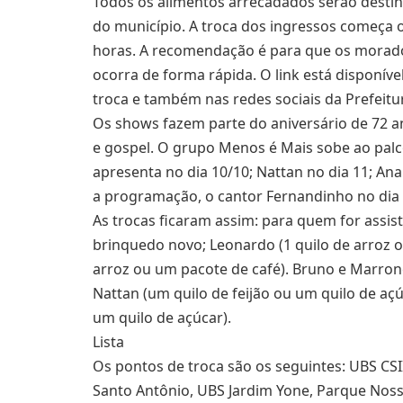
Todos os alimentos arrecadados serão destin
do município. A troca dos ingressos começa of
horas. A recomendação é para que os morado
ocorra de forma rápida. O link está disponív
troca e também nas redes sociais da Prefeitur
Os shows fazem parte do aniversário de 72 a
e gospel. O grupo Menos é Mais sobe ao palc
apresenta no dia 10/10; Nattan no dia 11; Ana
a programação, o cantor Fernandinho no dia 1
As trocas ficaram assim: para quem for assis
brinquedo novo; Leonardo (1 quilo de arroz 
arroz ou um pacote de café). Bruno e Marrone
Nattan (um quilo de feijão ou um quilo de açú
um quilo de açúcar).
Lista
Os pontos de troca são os seguintes: UBS CSII
Santo Antônio, UBS Jardim Yone, Parque Noss