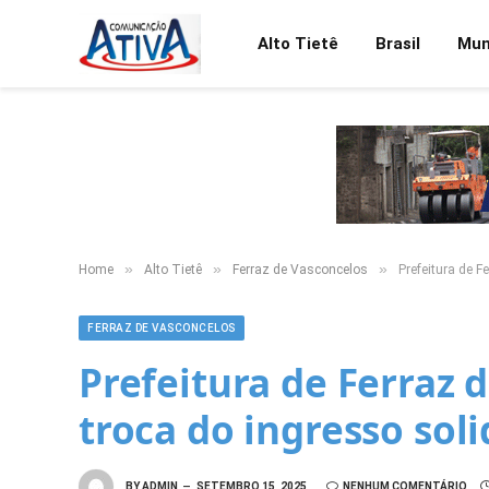
Alto Tietê
Brasil
Mu
»
»
»
Home
Alto Tietê
Ferraz de Vasconcelos
Prefeitura de F
FERRAZ DE VASCONCELOS
Prefeitura de Ferraz 
troca do ingresso sol
BY
ADMIN
SETEMBRO 15, 2025
NENHUM COMENTÁRIO