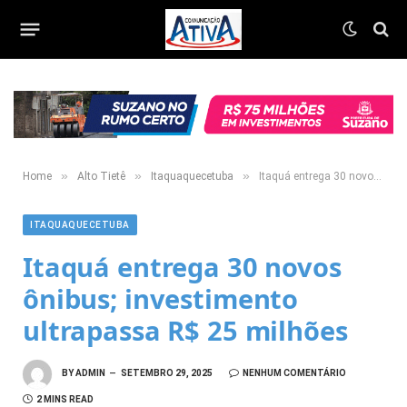
»
»
»
Home
Alto Tietê
Itaquaquecetuba
Itaquá entrega 30 novos ônibus; investimento ultrapassa R$ 25 milhões
ITAQUAQUECETUBA
Itaquá entrega 30 novos
ônibus; investimento
ultrapassa R$ 25 milhões
BY
ADMIN
SETEMBRO 29, 2025
NENHUM COMENTÁRIO
2 MINS READ