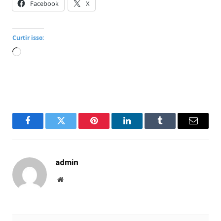
Facebook
X
Curtir isso:
Carregando...
Facebook
Twitter
Pinterest
LinkedIn
Tumblr
Email
admin
Website