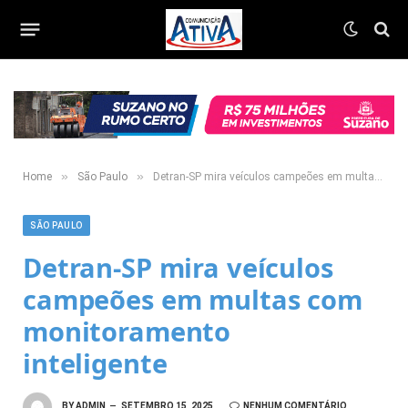
»
»
Home
São Paulo
Detran-SP mira veículos campeões em multas com monitoramento inteligente
SÃO PAULO
Detran-SP mira veículos
campeões em multas com
monitoramento
inteligente
BY
ADMIN
SETEMBRO 15, 2025
NENHUM COMENTÁRIO