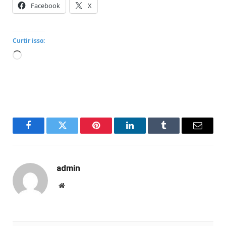
Facebook
X
Curtir isso:
Carregando...
Facebook
Twitter
Pinterest
LinkedIn
Tumblr
Email
admin
Website