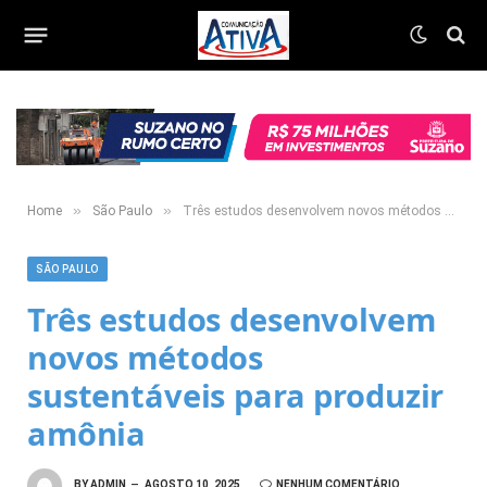
»
»
Home
São Paulo
Três estudos desenvolvem novos métodos sustentáveis para produzir amônia
SÃO PAULO
Três estudos desenvolvem
novos métodos
sustentáveis para produzir
amônia
BY
ADMIN
AGOSTO 10, 2025
NENHUM COMENTÁRIO