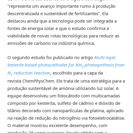
“representa um avanço importante rumo à produção
descentralizada e sustentável de fertilizantes”. Ela
destacou ainda que a tecnologia pode ser integrada a
fontes de energia solar e que o estudo confirma a
viabilidade de novas rotas tecnológicas para reduzir as
emissões de carbono na indústria química.
O segundo estudo foi publicado no artigo
Multi-layer
kesterite-based photocathodes for NH
photosynthesis from
3
N
reduction reaction
, escolhido para a capa da
2
revista
ChemPhysChem
. Ele trata de uma estratégia para a
produção sustentável de amônia utilizando luz solar. A
equipe desenvolveu um fotocátodo com multicamadas
composto por kesterita, sulfeto de cádmio e dióxido de
titânio decorado com nanopartículas de platina, aplicado
na reação de redução do nitrogênio via fotoeletrocatálise.
O material mostrou excelente desempenho, com
produção 28 vezes superior àquela obtida sem a