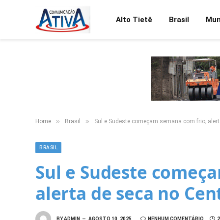
Alto Tietê
Brasil
Mu
»
»
Home
Brasil
Sul e Sudeste começam semana com frio; alert
BRASIL
Sul e Sudeste começa
alerta de seca no Cen
BY
ADMIN
AGOSTO 10, 2025
NENHUM COMENTÁRIO
2