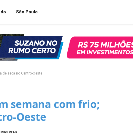
ndo
São Paulo
a de seca no Centro-Oeste
m semana com frio;
tro-Oeste
 MINS READ