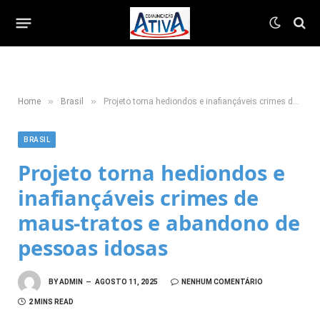
»
»
Home
Brasil
Projeto torna hediondos e inafiançáveis crimes de maus-tratos e abandono de pessoas idosas
BRASIL
Projeto torna hediondos e
inafiançáveis crimes de
maus-tratos e abandono de
pessoas idosas
BY
ADMIN
AGOSTO 11, 2025
NENHUM COMENTÁRIO
2 MINS READ