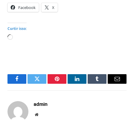
Facebook
X
Curtir isso:
Carregando...
Facebook
Twitter
Pinterest
LinkedIn
Tumblr
Email
admin
Website