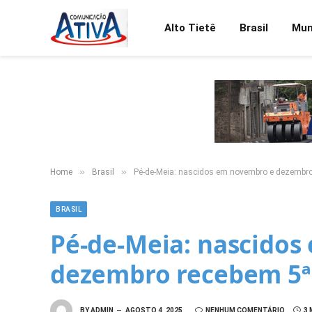
Alto Tietê
Brasil
Mu
»
»
Home
Brasil
Pé-de-Meia: nascidos em novembro e dezembro
BRASIL
Pé-de-Meia: nascidos
dezembro recebem 5ª
BY
ADMIN
AGOSTO 4, 2025
NENHUM COMENTÁRIO
3 