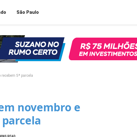
ndo
São Paulo
 recebem 5ª parcela
 em novembro e
 parcela
MINS READ