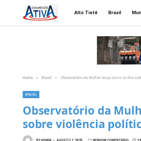
Alto Tietê
Brasil
Mu
»
»
Home
Brasil
Observatório da Mulher lança curso on-line sobr
BRASIL
Observatório da Mulhe
sobre violência políti
BY
ADMIN
AGOSTO 7, 2025
NENHUM COMENTÁRIO
2 