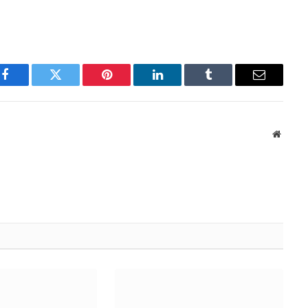
Facebook
Twitter
Pinterest
LinkedIn
Tumblr
Email
Websit