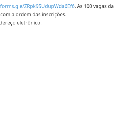
//forms.gle/ZRpk95UdupWda6Ef6
. As 100 vagas da
 com a ordem das inscrições.
ereço eletrônico: