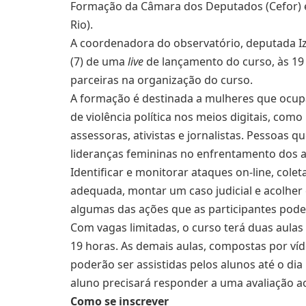
Formação da Câmara dos Deputados (Cefor) e 
Rio).
A coordenadora do observatório, deputada Iza
(7) de uma
live
de lançamento do curso, às 19 
parceiras na organização do curso.
A formação é destinada a mulheres que ocup
de violência política nos meios digitais, com
assessoras, ativistas e jornalistas. Pessoas 
lideranças femininas no enfrentamento dos 
Identificar e monitorar ataques on-line, cole
adequada, montar um caso judicial e acolher e
algumas das ações que as participantes pode
Com vagas limitadas, o curso terá duas aulas 
19 horas. As demais aulas, compostas por víd
poderão ser assistidas pelos alunos até o dia 
aluno precisará responder a uma avaliação ao
Como se inscrever