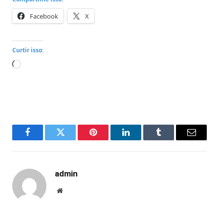
Facebook
X
Curtir isso:
Carregando...
Facebook
Twitter
Pinterest
LinkedIn
Tumblr
Email
admin
Website