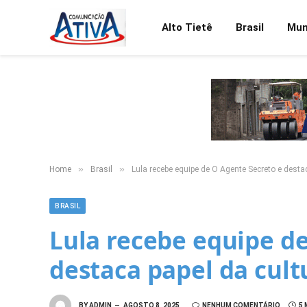
Alto Tietê
Brasil
Mu
»
»
Home
Brasil
Lula recebe equipe de O Agente Secreto e desta
BRASIL
Lula recebe equipe d
destaca papel da cult
BY
ADMIN
AGOSTO 8, 2025
NENHUM COMENTÁRIO
5 