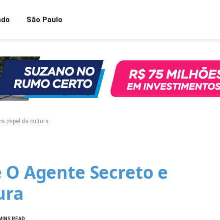
ndo
São Paulo
ca papel da cultura
e O Agente Secreto e
ura
MINS READ