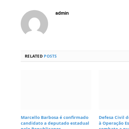
admin
RELATED
POSTS
Marcello Barbosa é confirmado
Defesa Civil d
candidato a deputado estadual
à Operação E
pelo Republicanos
combate a qu