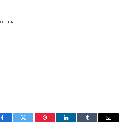
ecetuba
Facebook
Twitter
Pinterest
LinkedIn
Tumblr
Email