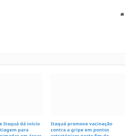
Websit
e Itaquá dá início
Itaquá promove vacinação
stiagem para
contra a gripe em pontos
eimadas em áreas
estratégicos neste fim de