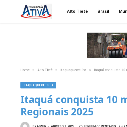
Alto Tietê
Brasil
Mu
»
»
»
Home
Alto Tietê
Itaquaquecetuba
Itaquá conquista 10
ITAQUAQUECETUBA
Itaquá conquista 10 
Regionais 2025
BY
ADMIN
AGOSTO 1, 2025
NENHUM COMENTÁRIO
2 