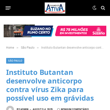
»
»
Home
São Paulo
Instituto Butantan desenvolve anticorpo contra vírus Zika para possível uso em grávidas
SÃO PAULO
Instituto Butantan
desenvolve anticorpo
contra vírus Zika para
possível uso em grávidas
BY
ADMIN
AGOSTO 4, 2025
NENHUM COMENTÁRIO