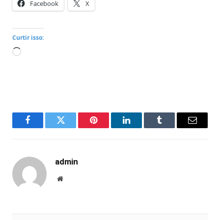
Facebook
X
Curtir isso:
Carregando...
Facebook
Twitter
Pinterest
LinkedIn
Tumblr
Email
admin
Website